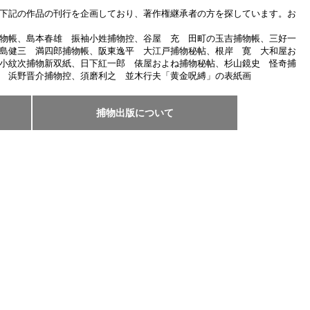
下記の作品の刊行を企画しており、著作権継承者の方を探しています。お
物帳、島本春雄 振袖小姓捕物控、谷屋 充 田町の玉吉捕物帳、三好一
島健三 満四郎捕物帳、阪東逸平 大江戸捕物秘帖、根岸 寛 大和屋お
小紋次捕物新双紙、日下紅一郎 俵屋およね捕物秘帖、杉山鏡史 怪奇捕
 浜野晋介捕物控、須磨利之 並木行夫「黄金呪縛」の表紙画
捕物出版について