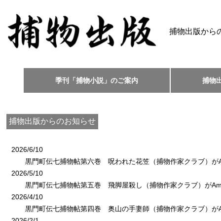
捕物出版から
季刊「捕物小説」のご案内
捕物
捕物出版からのお知らせ
2026/6/10
黒門町伝七捕物帖第六巻 呪われた花笠（捕物作家クラブ）がAm
2026/5/10
黒門町伝七捕物帖第五巻 飛脚屋殺し（捕物作家クラブ）がAma
2026/4/10
黒門町伝七捕物帖第四巻 奥山の手妻師（捕物作家クラブ）がAm
2026/2/1