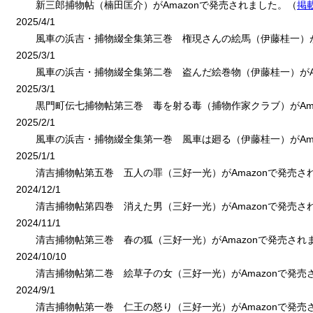
新三郎捕物帖（楠田匡介）がAmazonで発売されました。（
掲
2025/4/1
風車の浜吉・捕物綴全集第三巻 権現さんの絵馬（伊藤桂一）がA
2025/3/1
風車の浜吉・捕物綴全集第二巻 盗んだ絵巻物（伊藤桂一）がAm
2025/3/1
黒門町伝七捕物帖第三巻 毒を射る毒（捕物作家クラブ）がAma
2025/2/1
風車の浜吉・捕物綴全集第一巻 風車は廻る（伊藤桂一）がAma
2025/1/1
清吉捕物帖第五巻 五人の罪（三好一光）がAmazonで発売さ
2024/12/1
清吉捕物帖第四巻 消えた男（三好一光）がAmazonで発売さ
2024/11/1
清吉捕物帖第三巻 春の狐（三好一光）がAmazonで発売され
2024/10/10
清吉捕物帖第二巻 絵草子の女（三好一光）がAmazonで発売
2024/9/1
清吉捕物帖第一巻 仁王の怒り（三好一光）がAmazonで発売