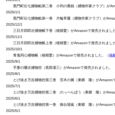
黒門町伝七捕物帖第二巻 小判の賽銭（捕物作家クラブ）がAma
2026/1/1
黒門町伝七捕物帖第一巻 片輪草履（捕物作家クラブ）がAmaz
2025/12/1
三日月四郎次捕物帳下巻（穂積驚）がAmazonで発売されまし
2025/11/1
三日月四郎次捕物帳上巻（穂積驚）がAmazonで発売されまし
2025/10/1
青鬼同心捕物帳（穂積驚）がAmazonで発売されました。（
掲
2025/9/1
手妻の珊次捕物控（黒部溪三）がAmazonで発売されました。
2025/8/1
とげ抜き万吉捕物控第三巻 茨木の腕（東郷 隆）がAmazon
2025/7/1
とげ抜き万吉捕物控第二巻 のっぺらぼう（東郷 隆）がAmaz
2025/6/1
とげ抜き万吉捕物控第一巻 御台場嵐（東郷 隆）がAmazon
2025/5/1