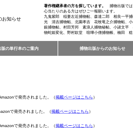
著作権継承者の方を探しています。
捕物出版では
心当たりのある方はぜひご一報願います。
九鬼紫郎 稲妻左近捕物帖、森達二郎 相良一平捕
のお知らせ
光 清吉捕物帖、北園孝吉 花牧竜之介捕物帖、小
銀捕物帖、村田芳邦 素浪人捕物秘帖、小諸文平 
物蛇姫変化、野村欽堂 喧嘩小僧捕物帳、楠田 稔
出版の単行本のご案内
捕物出版からのお知らせ
azonで発売されました。（
掲載ページはこちら
）
zonで発売されました。（
掲載ページはこちら
）
azonで発売されました。（
掲載ページはこちら
）